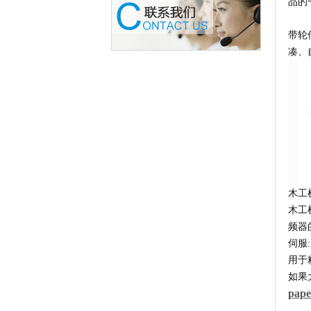
品的
带轮
凑、
木工
木工
频器
伺服:
用于
如果
pape