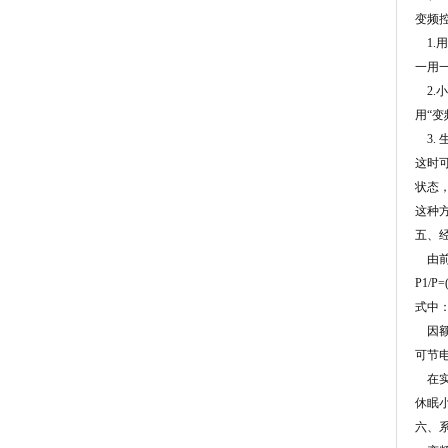
变频
1.
一用
2.
用“
3.
这时
状态
这种
五、
由前
P1/P
式中
因额定流
可节电
在实
休眠
六、