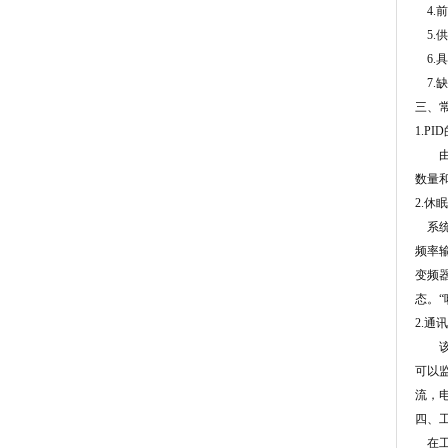
4.
5.
6.
7.
三、
1.P
由压力
数量
2.休
系统
频率
变频
态。
2.通
该系
可以
流，
四、
在工