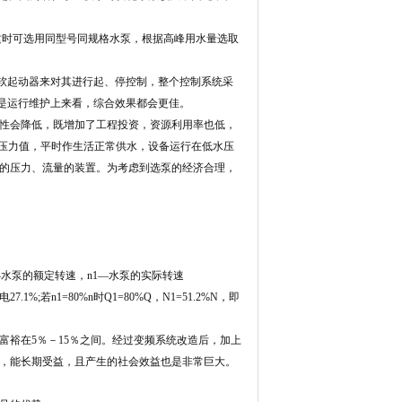
这时可选用同型号同规格水泵，根据高峰用水量选取
软起动器来对其进行起、停控制，整个控制系统采
还是运行维护上来看，综合效果都会更佳。
靠性会降低，既增加了工程投资，资源利用率也低，
作压力值，平时作生活正常供水，设备运行在低水压
的压力、流量的装置。为考虑到选泵的经济合理，
：
—水泵的额定转速，n1—水泵的实际转速
7.1%;若n1=80%n时Q1=80%Q，N1=51.2%N，即
裕在5％－15％之间。经过变频系统改造后，加上
快，能长期受益，且产生的社会效益也是非常巨大。