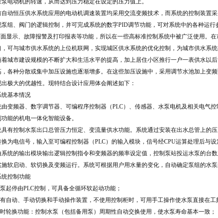
量泵电动机的转速，从而达到压力稳定在设定的压力值上。
自动恒压供水系统应用的电动机调速装置均采用交流变频技术，而系统的控制装置采用
现泵组、阀门的逻辑控制，并可完成系统的数字PID调节功能，可对系统中的各种运
T画面显示、故障报警及打印报表等功能，所以在一些高标准控制系统中被广泛使用。
口，可与城市供水系统的上位机联网，实现城区供水系统的优化控制，为城市供水系统
随着城市建设规模的不断扩大和生活水平的提高，加上居住小区推行一户一表供水以后
高，各种分散或集中加压设施也逐渐增多。在这些加压设施中，采用调节水池加上变频
现出极大的优越性。现特结合设计应用体会阐述如下：
系统基本情况
由变频器、数字调节器、可编程序控制器（PLC）、传感器、水泵电机及相关电气控
制功能的机电一体化智能设备。
1
2
3
4
具有控制水泵出口总管压力恒定、变流量供水功能。系统通过安装在出水总管上的压
转换为电信号，输入至可编程控制器（PLC）的输入模块，信号经CPU运算处理后与
由系统的输出模块输出逻辑控制指令和变频器的频率设定值，控制泵站投运水泵的台数
实施软启动、软切换及变频运行。系统可根据用户用水量的变化，自动确定泵组的水泵
系统控制功能
水泵起停由PLC控制，可具备全循环软起动功能；
具有自动、手动切换和手动操作装置，不使用控制柜时，可用手工操作使水泵直接在工
定时轮换功能：控制水泵（包括备用泵）周期性自动交换使用，使水泵寿命基本一致；