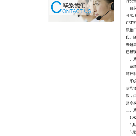
行变
目前
可实
CR
讯接
段。
来越
已显
一、
系统
环控
系统
信号
数，
指令
二、
1.
2.
3.