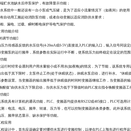
前端贮水池缺水后停泵保护，有故障显示功能；
供水系统中一般还设有一台小泵或气压罐，是为了适应小流量情况下（如夜间）的使用
具有自动用工频起动消防泵功能，或者自动变频以适应消防供水要求；
缺相、漏电、过载、瞬时断电保护等电气保护功能。
常用功能介绍
ID的调节功能
传感器反馈的水压信号(4-20mA或0-5V)直接送入PLC的输入口，输入信号同设
和变频泵的运行频率，系统参数在实际运行中不断，使系统压力始终稳定在设定的范围
眠功能
运行时经常会遇到用户用水量较小或不用水(如夜晚)的情况，为了节能，该系统专用设
输出低于其下限时，主泵停止工作(处于休眠状态)，休眠水泵启动，进行补水。 “休眠
器参数设置。当变频器的输出频率低于休眠值的时间时变频器继续工作，当变频器的输
“唤醒值”由供水压力下限启动，当供水压力低于下限值时由PLC发出指令唤醒变频器工
讯功能
统具有计算机的通讯功能，PLC、变频器均提供有RS232或485接口，PLC可选
监测：电流、电压、频率、转速、压力等，也可以控制变频器的各类参数。此外该系统
电压、频率状态显示、缺水保护等功能。
工程应用
程设计中，首先应该确定要对哪些水泵进行变频控制，以便在PLC上预先进行程序设