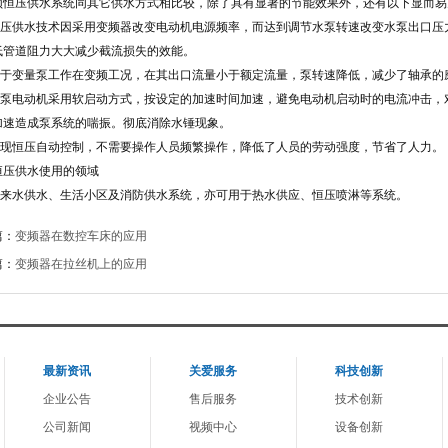
恒压供水系统同其它供水方式相比较，除了具有显著的节能效果外，还有以下显而易
恒压供水技术因采用变频器改变电动机电源频率，而达到调节水泵转速改变水泵出口压
低管道阻力大大减少截流损失的效能。
由于变量泵工作在变频工况，在其出口流量小于额定流量，泵转速降低，减少了轴承的
水泵电动机采用软启动方式，按设定的加速时间加速，避免电动机启动时的电流冲击，
加速造成泵系统的喘振。彻底消除水锤现象。
实现恒压自动控制，不需要操作人员频繁操作，降低了人员的劳动强度，节省了人力。
恒压供水使用的领域
自来水供水、生活小区及消防供水系统，亦可用于热水供应、恒压喷淋等系统。
篇：
变频器在数控车床的应用
篇：
变频器在拉丝机上的应用
最新资讯
关爱服务
科技创新
企业公告
售后服务
技术创新
公司新闻
视频中心
设备创新