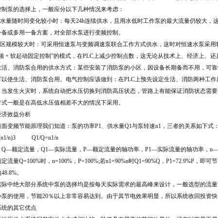
控制泵的选择上，一般应分以下几种情况来考虑：
用水量随时间变化较小时：每天24h连续供水，且用水低时工作泵的最大流量仍较大，
一备或多用一备方案，对全部水泵进行变频控制。
小区规模较大时：可采用恒速泵与变频调速泵联合工作方式供水，这时对恒速水泵采用
变频 + 软起动固定控制”的模式，在PLC上减少控制点数，这无论从技术上、经济上、
 生活、消防泵合用的供水方式：某些安装了消防泵的小区，因设备长期备而不用，可
可以使生活、消防泵合用。电气控制应该做到：在PLC上预先设定生活、消防两种工
，当发生火灾时，系统自动把水压切换到消防高压状态，管路上有能保证消防状态需要
方式一般是在高低水压值相差不大的情况下采用。
经济效益分析
面变频节能原理我们知道：泵的功率P1、供水量Q1与泵转速n1，三者的关系如下式
=(n1/n)3 Q1/Q=n1/n
：Q—额定流量，Q1—实际流量，P—额定流量的轴功率，P1—实际流量的轴功率，n
量Q=100%时，n=100%，P=100%;若n1=90%n时Q1=90%Q，P1=72.9%P，即可节电2
48.8%。
际中绝大部分系统中泵的选择均是按每天实际需求的最高峰来设计，一般选型的流量富
小泵的使用，节能20％以上非常容易达到。由于其节电效果明显，所以系统收回投资
系统的其它优点